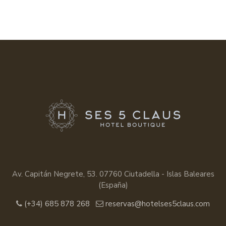
Av. Capitán Negrete, 53. 07760 Ciutadella - Islas Baleares
(España)
(+34) 685 878 268
reservas@hotelses5claus.com